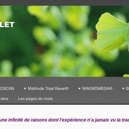
GOSCAN
Méthode Total Reset®
MAGNOMEGA®
B
Liens
Les pages du mois
une infinité
de raisons dont
l’expérience n’a
jamais vu la t