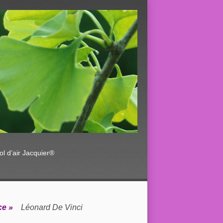
ol d’air Jacquier®
race »
Léonard De Vinci