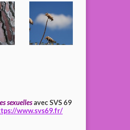
es sexuelles
avec SVS 69
ttps://www.svs69.fr/