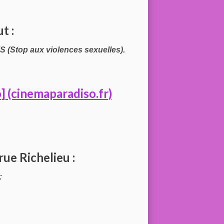
t :
 (Stop aux violences sexuelles).
] (cinemaparadiso.fr)
rue Richelieu :
: