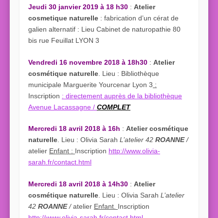
Jeudi 30 janvier 2019 à 18 h30
:
Atelier
cosmetique naturelle
: fabrication d’un cérat de
galien alternatif : Lieu Cabinet de naturopathie 80
bis rue Feuillat LYON 3
Vendredi 16 novembre 2018 à 18h30
:
Atelier
cosmétique naturelle
. Lieu : Bibliothèque
municipale Marguerite Yourcenar Lyon 3
:
Inscription
: directement auprès de la bibliothèque
Avenue Lacassagne /
COMPLET
Mercredi 18 avril 2018 à 16h
:
Atelier cosmétique
naturelle
. Lieu : Olivia Sarah
L’atelier 42
ROANNE
/
atelier
Enfant :
Inscription
http://www.olivia-
sarah.fr/contact.html
Mercredi 18 avril 2018 à 14h30
:
Atelier
cosmétique naturelle
. Lieu : Olivia Sarah
L’atelier
42
ROANNE
/
atelier
Enfant.
Inscription
http://www.olivia-sarah.fr/contact.html